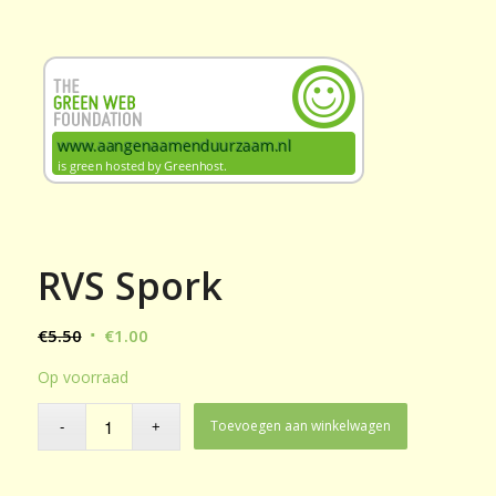
RVS Spork
Oorspronkelijke
Huidige
€
5.50
€
1.00
prijs
prijs
Op voorraad
was:
is:
€5.50.
€1.00.
Toevoegen aan winkelwagen