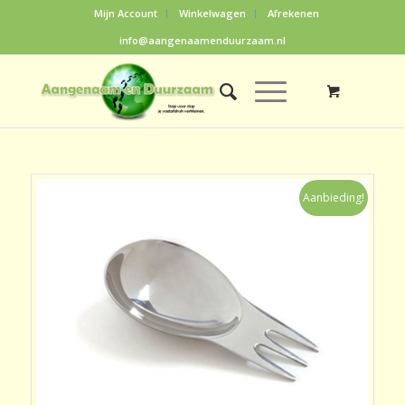
Mijn Account
Winkelwagen
Afrekenen
info@aangenaamenduurzaam.nl
Aanbieding!