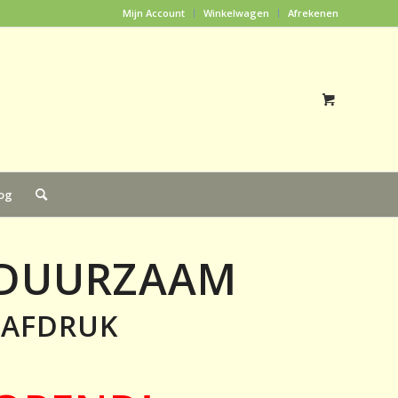
Mijn Account
Winkelwagen
Afrekenen
og
 DUURZAAM
TAFDRUK