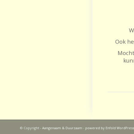
W
Ook he
Mocht
kun
© Copyright -
Aangenaam & Duurzaam
-
powered by Enfold WordPres