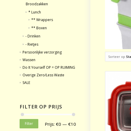
Broodzakken
* Lunch
** Wrappers
** Boxen
- Drinken
- Rietjes
Persoonlijke verzorging
Sorteer op
St
Wassen
Do It Yourself OP = OP RUIMING
Overige Zero/Less Waste
SALE
FILTER OP PRIJS
Filter
Prijs:
€0
—
€10