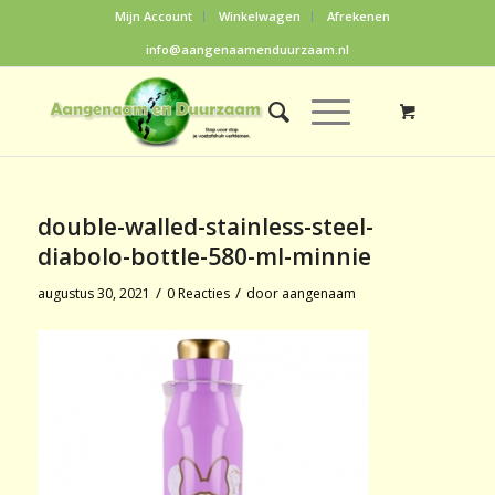
Mijn Account
Winkelwagen
Afrekenen
info@aangenaamenduurzaam.nl
double-walled-stainless-steel-
diabolo-bottle-580-ml-minnie
/
/
augustus 30, 2021
0 Reacties
door
aangenaam