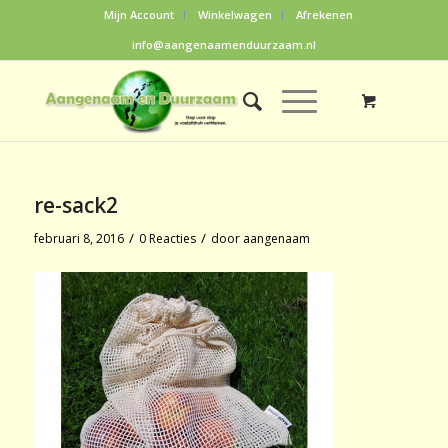
Mijn Account
Winkelwagen
Afrekenen
info@aangenaamenduurzaam.nl
re-sack2
/
/
februari 8, 2016
0 Reacties
door
aangenaam