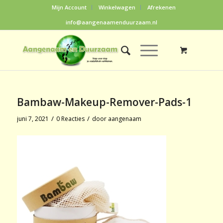
Mijn Account
Winkelwagen
Afrekenen
info@aangenaamenduurzaam.nl
Bambaw-Makeup-Remover-Pads-1
/
/
juni 7, 2021
0 Reacties
door
aangenaam