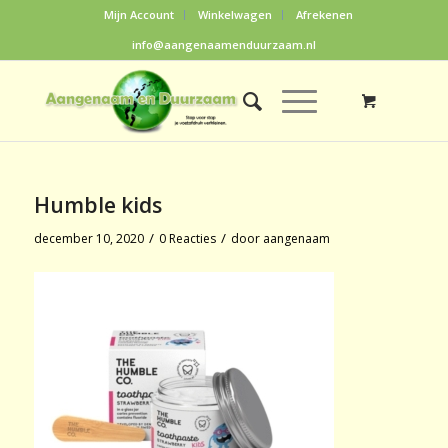
Mijn Account
Winkelwagen
Afrekenen
info@aangenaamenduurzaam.nl
Humble kids
/
/
december 10, 2020
0 Reacties
door
aangenaam