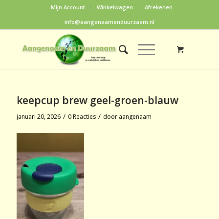
Mijn Account
Winkelwagen
Afrekenen
info@aangenaamenduurzaam.nl
keepcup brew geel-groen-blauw
/
/
januari 20, 2026
0 Reacties
door
aangenaam