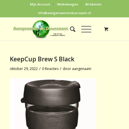
Mijn Account
Winkelwagen
Afrekenen
info@aangenaamenduurzaam.nl
KeepCup Brew S Black
/
/
oktober 29, 2022
0 Reacties
door
aangenaam