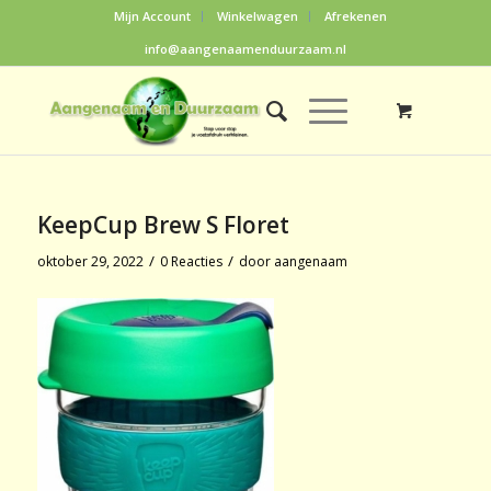
Mijn Account
Winkelwagen
Afrekenen
info@aangenaamenduurzaam.nl
KeepCup Brew S Floret
/
/
oktober 29, 2022
0 Reacties
door
aangenaam