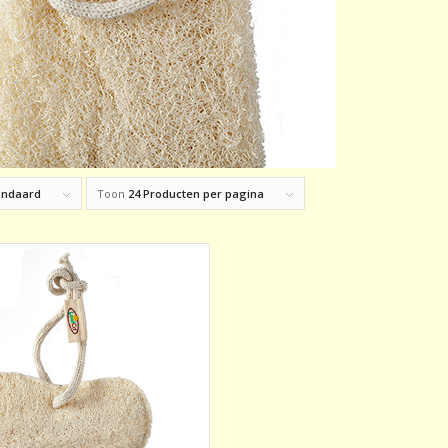
andaard
Toon
24 Producten per pagina