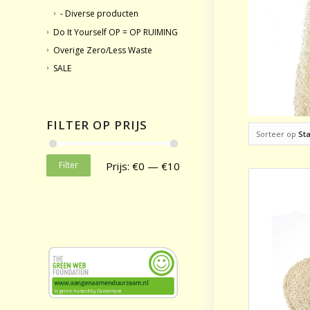
- Diverse producten
Do It Yourself OP = OP RUIMING
Overige Zero/Less Waste
SALE
FILTER OP PRIJS
Sorteer op
St
Filter
Prijs:
€0
—
€10